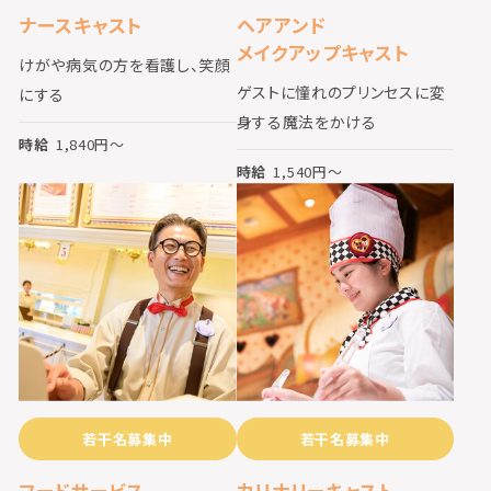
ナースキャスト
ヘアアンド
メイクアップキャスト
けがや病気の方を看護し、笑顔
ゲストに憧れのプリンセスに変
にする
身する魔法をかける
時給
1,840
円〜
時給
1,540
円〜
若干名募集中
若干名募集中
フードサービス
カリナリーキャスト