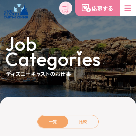
応募する
Login
J
o
b
C
a
t
e
g
o
r
i
e
s
ディズニーキャストのお仕事
一覧
比較