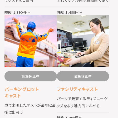
でゲストをご案内
まれてホテル内の販売店で働く
時給
1,390
円〜
時給
1,490
円〜
募集休止中
募集休止中
パーキングロット
ファシリティキャスト
キャスト
パークで販売するディズニーグ
車で来園したゲストが最初と最
ッズをより魅力的にみせる
後に出会う
時給
1,490
円〜