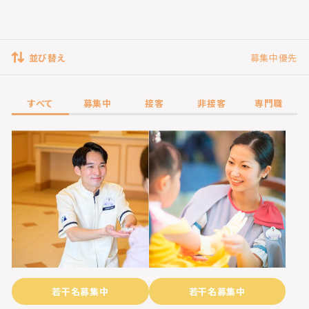
並び替え
募集中優先
すべて
募集中
接客
非接客
専門職
若干名募集中
若干名募集中