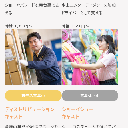
ショーやパレードを舞台裏で支
水上エンターテイメントを船舶
える
ドライバーとして支える
時給
1,390
円〜
時給
1,590
円〜
若干名募集中
募集休止中
ディストリビューション
ショーイシュー
キャスト
キャスト
倉庫内業務や配送でパークを
ショーコスチュームを通じてパ