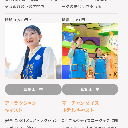
支える縁の下の力持ち
ークの賑わいを支える
時給
1,540
円〜
時給
1,390
円〜
募集休止中
募集休止中
アトラクション
マーチャンダイズ
キャスト
ホテルキャスト
安全に、楽しく。アトラクション
たくさんのディズニーグッズに囲