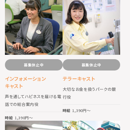
募集休止中
募集休止中
インフォメーション
テラーキャスト
キャスト
大切なお金を扱うパークの銀
声を通してハピネスを届ける電
行役
話での総合案内役
時給
1,390
円〜
時給
1,390
円〜