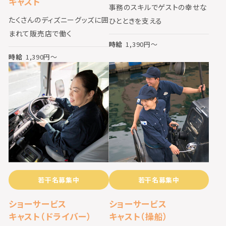
キャスト
事務のスキルでゲストの幸せな
たくさんのディズニーグッズに囲
ひとときを支える
まれて販売店で働く
時給
1,390
円〜
時給
1,390
円〜
若干名募集中
若干名募集中
ショーサービス
ショーサービス
キャスト（ドライバー）
キャスト（操船）