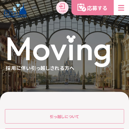
応募する
Login
M
o
v
i
n
g
採用に伴い引っ越しされる方へ
引っ越しについて