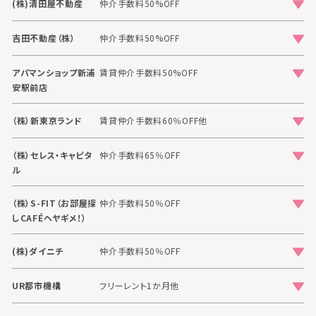
(株)清田屋不動産
仲介手数料50%OFF
吉田不動産（株）
仲介手数料50%OFF
アパマンショップ新浦
賃貸仲介手数料50%OFF
安駅前店
（株）新東京ランド
賃貸仲介手数料60％OFF他
（株）セレス・キャピタ
仲介手数料65％OFF
ル
（株）S-FIT（お部屋探
仲介手数料50％OFF
しCAFÉヘヤギメ！）
(株)ダイニチ
仲介手数料50％OFF
UR都市機構
フリーレント1か月他