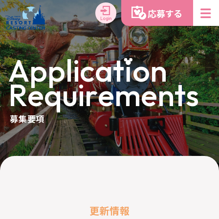
応募する
Login
A
p
p
l
i
c
a
t
i
o
n
R
e
q
u
i
r
e
m
e
n
t
s
募集要項
更新情報