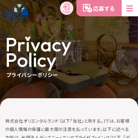
応募する
Login
P
r
i
v
a
c
y
P
o
l
i
c
y
プライバシーポリシー
株式会社オリエンタルランド（以下「当社」と称する。)では、お客様
の個人情報の保護に最大限の注意を払っています。以下に述べる
方針は、米国法人ディズニー・エンタプライゼズ・インク（以下、「デ