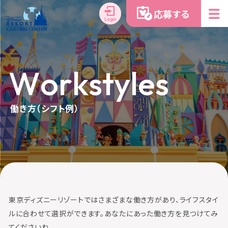
応募する
Login
W
o
r
k
s
t
y
l
e
s
働き方（シフト例）
東京ディズニーリゾートではさまざまな働き方があり、ライフスタイ
ルに合わせて選択ができます。あなたにあった働き方を見つけてみ
てくださいね