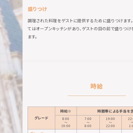
盛りつけ
調理された料理をゲストに提供するために盛りつけます。
てはオープンキッチンがあり、ゲストの目の前で盛りつけ
ます。
時給
時給※
時間帯による手当を
グレード
8:00
7:00
19:00
22
〜
〜
〜
19:00
8:00
22:00
1: