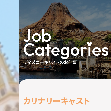
Job
Categor
i
es
ディズニーキャストのお仕事
カ
リ
ナ
リ
ー
キ
ャ
ス
ト