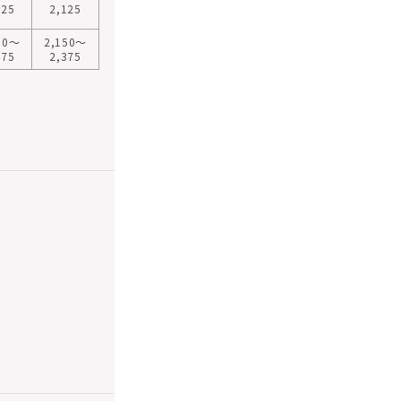
225
2,125
50〜
2,150〜
475
2,375