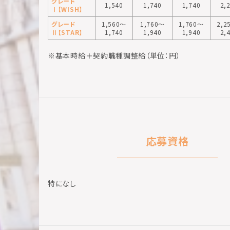
グレード
1,540
1,740
1,740
2,
Ⅰ【WISH】
グレード
1,560〜
1,760〜
1,760〜
2,2
Ⅱ【STAR】
1,740
1,940
1,940
2,
※基本時給＋契約職種調整給（単位：円）
応募資格
特になし