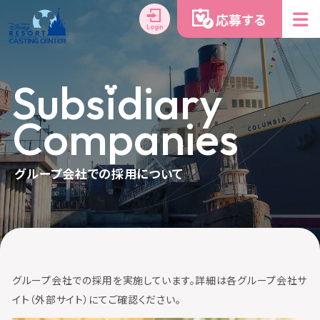
応募する
Login
S
u
b
s
i
d
i
a
r
y
C
o
m
p
a
n
i
e
s
グループ会社での採用について
グループ会社での採用を実施しています。詳細は各グループ会社サ
イト（外部サイト）にてご確認ください。