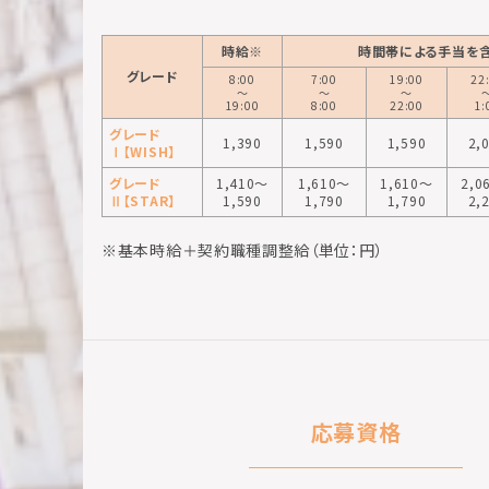
時給※
時間帯による手当を
グレード
8:00
7:00
19:00
22
〜
〜
〜
19:00
8:00
22:00
1:
グレード
1,390
1,590
1,590
2,
Ⅰ【WISH】
グレード
1,410〜
1,610〜
1,610〜
2,0
Ⅱ【STAR】
1,590
1,790
1,790
2,
※基本時給＋契約職種調整給（単位：円）
応募資格