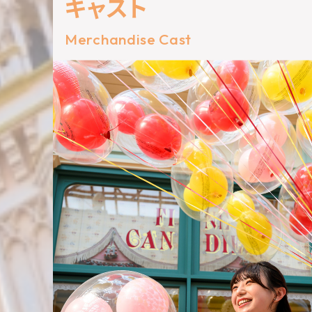
キ
ャ
ス
ト
Merchandise Cast