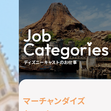
Job
Categor
i
es
ディズニーキャストのお仕事
マ
ー
チ
ャ
ン
ダ
イ
ズ