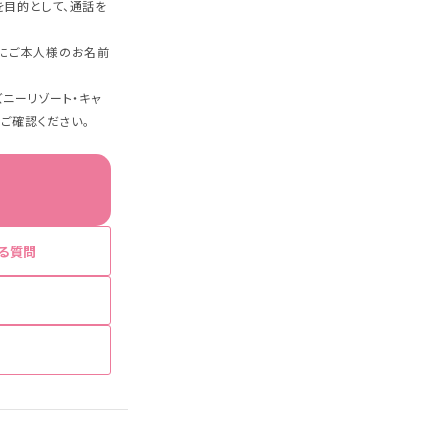
目的として、通話を
にご本人様のお名前
ニーリゾート・キャ
をご確認ください。
る質問