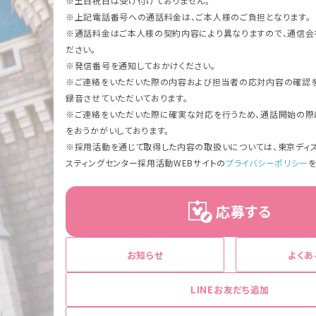
※土日祝日は受け付けておりません。
※上記電話番号への通話料金は、ご本人様のご負担となります。
※通話料金はご本人様の契約内容により異なりますので、通信会
ださい。
※発信番号を通知しておかけください。
※ご連絡をいただいた際の内容および担当者の応対内容の確認を
録音させていただいております。
※ご連絡をいただいた際に確実な対応を行うため、通話開始の際
をおうかがいしております。
※採用活動を通じて取得した内容の取扱いについては、東京ディズ
スティングセンター採用活動WEBサイトの
プライバシーポリシー
応募する
お知らせ
よくあ
LINEお友だち追加