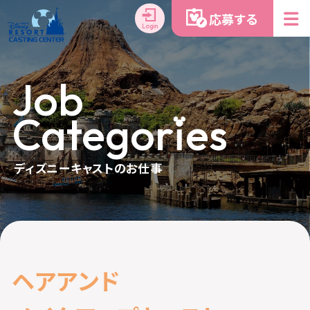
応募する
Login
Job
Categor
i
es
ディズニーキャストのお仕事
ヘ
ア
ア
ン
ド