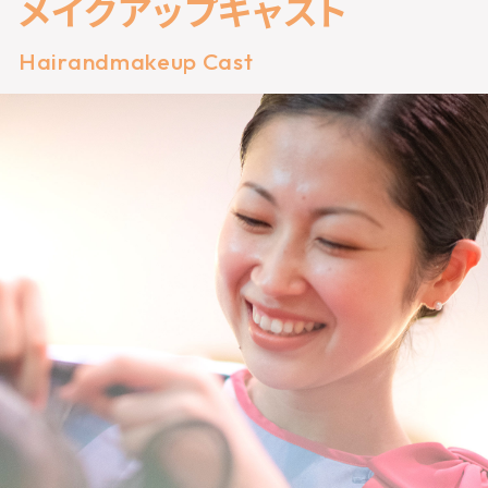
メ
イ
ク
ア
ッ
プ
キ
ャ
ス
ト
Hairandmakeup Cast