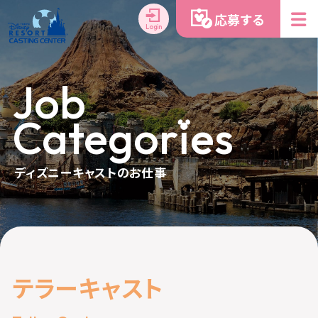
応募する
Login
Job
Categor
i
es
ディズニーキャストのお仕事
テ
ラ
ー
キ
ャ
ス
ト